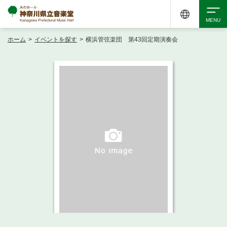
ホーム
>
イベントを探す
>
横浜管弦楽団 第43回定期演奏会
検索
アクセシビリティ
チケット購入
交通案内
イベントを探す
・ イベント一覧
ご来場案内
・ イベントカレンダー
・ 館内サービス・アクセシビリティ
施設を借りる