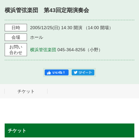
・ フロアマップ
横浜管弦楽団 第43回定期演奏会
・ 施設を借りる
音楽堂について
・ 交通案内
・ 空き状況
日時
2005/12/25
(日)
14:30
開演 （
14:00
開場）
・ よくある質問
・ 音楽堂のご案内
神奈川県立音楽堂
会場
ホール
・ 抽選対象日
SNS
お問い
・ フロアマップ
横浜管弦楽団
045-364-8256（小野）
・ 利用料金
合わせ
・ 芸術参与
・ 建築見学ツアー
チケット
チケット