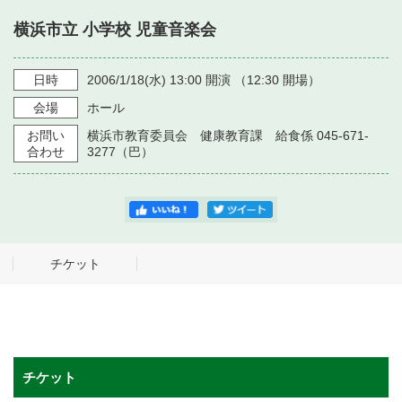
・ フロアマップ
横浜市立 小学校 児童音楽会
・ 施設を借りる
音楽堂について
・ 交通案内
・ 空き状況
日時
2006/1/18
(水)
13:00
開演 （
12:30
開場）
・ よくある質問
・ 音楽堂のご案内
神奈川県立音楽堂
会場
ホール
・ 抽選対象日
SNS
お問い
横浜市教育委員会 健康教育課 給食係 045-671-
・ フロアマップ
・ 利用料金
合わせ
3277（巴）
・ 芸術参与
・ 建築見学ツアー
チケット
チケット