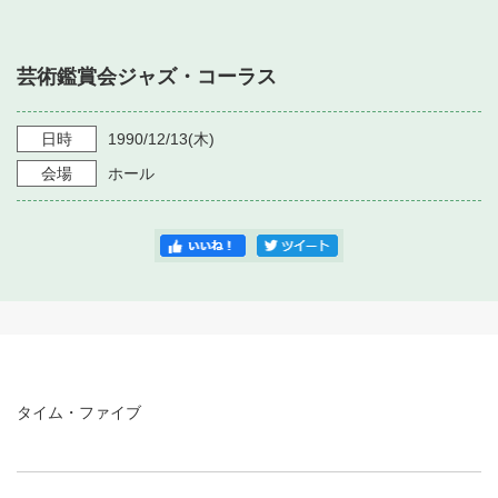
・ フロアマップ
・ 施設を借りる
音楽堂について
・ 交通案内
芸術鑑賞会ジャズ・コーラス
・ 空き状況
・ よくある質問
・ 音楽堂のご案内
神奈川県立音楽堂
・ 抽選対象日
日時
1990/12/13
(木)
SNS
・ フロアマップ
会場
ホール
・ 利用料金
・ 芸術参与
・ 建築見学ツアー
タイム・ファイブ