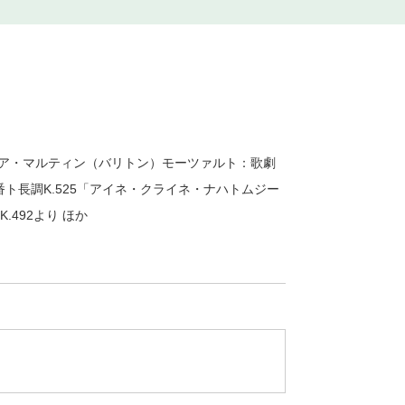
レア・マルティン（バリトン）モーツァルト：歌劇
番ト長調K.525「アイネ・クライネ・ナハトムジー
492より ほか