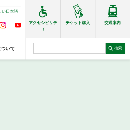
しい日本語
交通案内
アクセシビリテ
チケット購入
ィ
検索
について