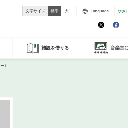
文字サイズ
標準
大
Language
やさ
施設を借りる
音楽堂
サート