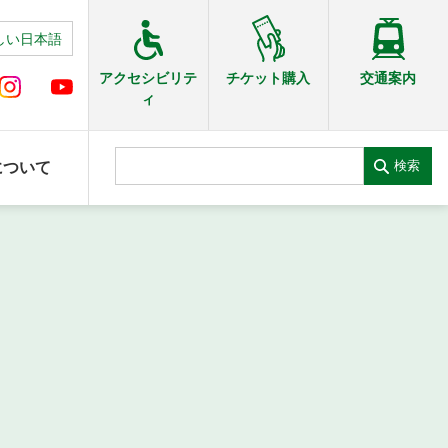
しい日本語
交通案内
アクセシビリテ
チケット購入
ィ
検索
について