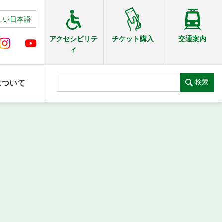
しい日本語
交通案内
アクセシビリテ
チケット購入
ィ
検索
について