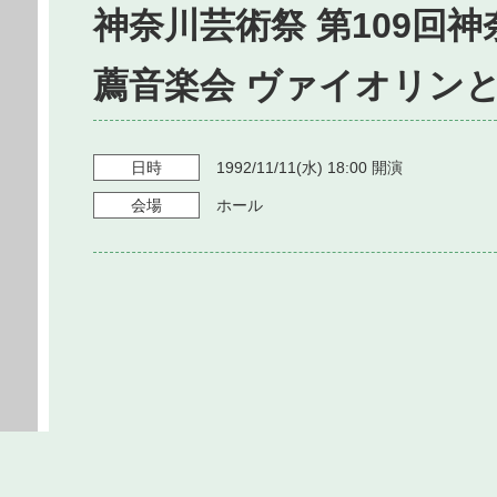
神奈川芸術祭 第109回
薦音楽会 ヴァイオリン
日時
1992/11/11
(水)
18:00
開演
会場
ホール