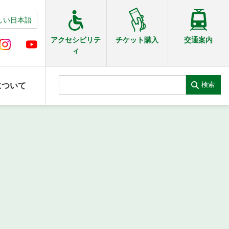
しい日本語
交通案内
アクセシビリテ
チケット購入
ィ
検索
について