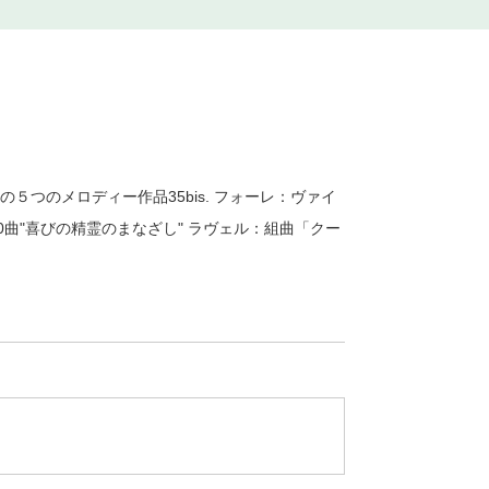
つのメロディー作品35bis. フォーレ：ヴァイ
0曲"喜びの精霊のまなざし" ラヴェル：組曲「クー