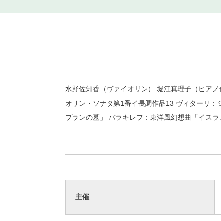
水野佐知香（ヴァイオリン） 堀江真理子（ピアノ伴
オリン・ソナタ第1番イ長調作品13 ヴィターリ：
プランの墓」 バラキレフ：東洋風幻想曲「イスラ
主催