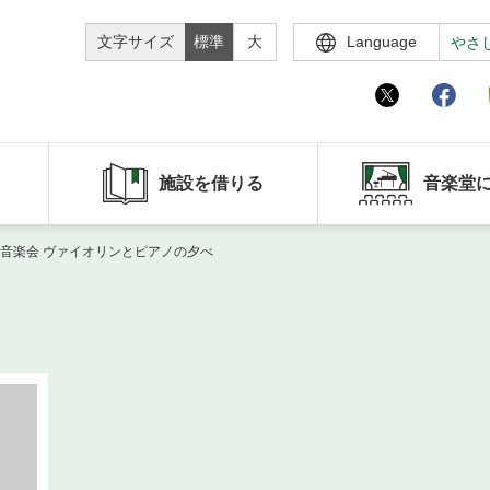
文字サイズ
標準
大
Language
やさ
施設を借りる
音楽堂
薦音楽会 ヴァイオリンとピアノの夕べ