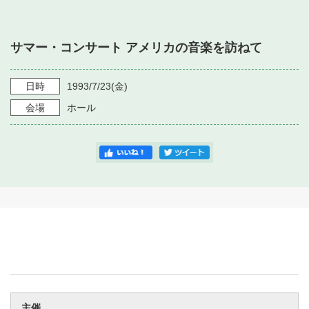
・ フロアマップ
・ 施設を借りる
音楽堂について
・ 交通案内
サマー・コンサート アメリカの音楽を訪ねて
・ 空き状況
・ よくある質問
・ 音楽堂のご案内
神奈川県立音楽堂
・ 抽選対象日
日時
1993/7/23
(金)
SNS
・ フロアマップ
会場
ホール
・ 利用料金
・ 芸術参与
・ 建築見学ツアー
主催