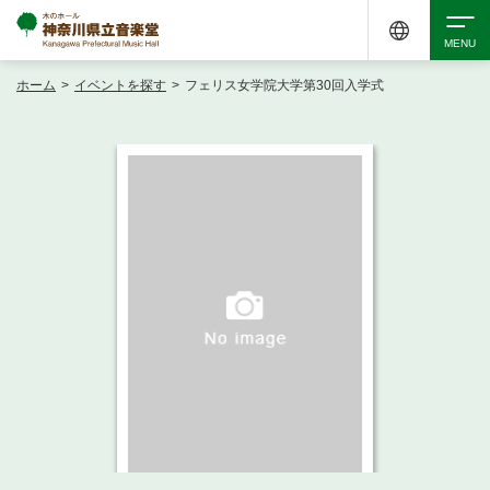
ホーム
>
イベントを探す
>
フェリス女学院大学第30回入学式
検索
アクセシビリティ
チケット購入
交通案内
イベントを探す
・ イベント一覧
ご来場案内
・ イベントカレンダー
・ 館内サービス・アクセシビリティ
施設を借りる