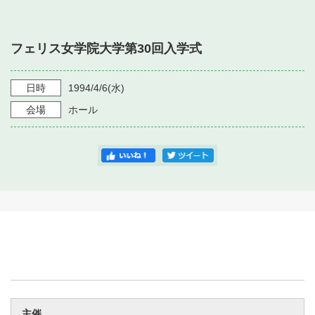
・ フロアマップ
・ 施設を借りる
音楽堂について
・ 交通案内
フェリス女学院大学第30回入学式
・ 空き状況
・ よくある質問
・ 音楽堂のご案内
神奈川県立音楽堂
・ 抽選対象日
日時
1994/4/6
(水)
SNS
・ フロアマップ
会場
ホール
・ 利用料金
・ 芸術参与
・ 建築見学ツアー
主催