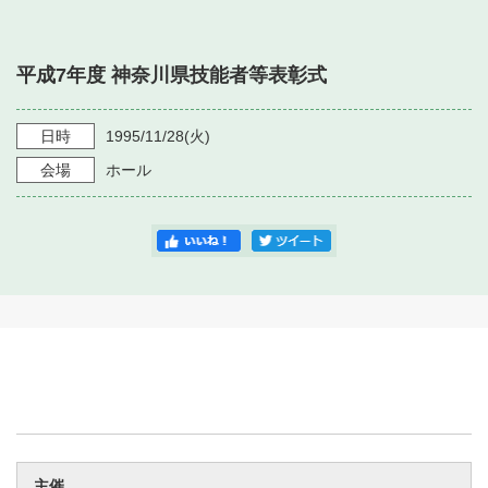
・ フロアマップ
・ 施設を借りる
音楽堂について
・ 交通案内
平成7年度 神奈川県技能者等表彰式
・ 空き状況
・ よくある質問
・ 音楽堂のご案内
神奈川県立音楽堂
・ 抽選対象日
日時
1995/11/28
(火)
SNS
・ フロアマップ
会場
ホール
・ 利用料金
・ 芸術参与
・ 建築見学ツアー
主催