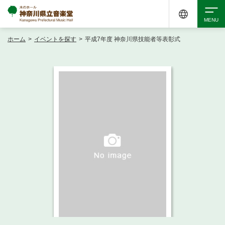
ホーム
>
イベントを探す
>
平成7年度 神奈川県技能者等表彰式
検索
アクセシビリティ
チケット購入
交通案内
イベントを探す
・ イベント一覧
ご来場案内
・ イベントカレンダー
・ 館内サービス・アクセシビリティ
施設を借りる