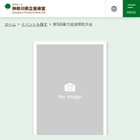
ホーム
>
イベントを探す
>
第5回暴力追放県民大会
検索
アクセシビリティ
チケット購入
交通案内
イベントを探す
・ イベント一覧
ご来場案内
・ イベントカレンダー
・ 館内サービス・アクセシビリティ
施設を借りる