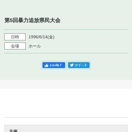
・ フロアマップ
・ 施設を借りる
音楽堂について
・ 交通案内
第5回暴力追放県民大会
・ 空き状況
・ よくある質問
・ 音楽堂のご案内
神奈川県立音楽堂
・ 抽選対象日
日時
1996/6/14
(金)
SNS
・ フロアマップ
会場
ホール
・ 利用料金
・ 芸術参与
・ 建築見学ツアー
主催