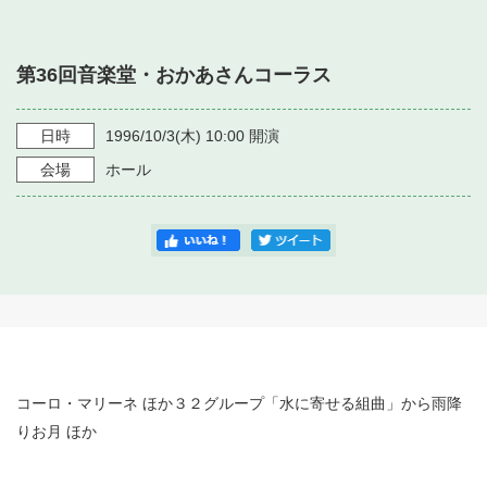
・ フロアマップ
・ 施設を借りる
音楽堂について
・ 交通案内
第36回音楽堂・おかあさんコーラス
・ 空き状況
・ よくある質問
・ 音楽堂のご案内
神奈川県立音楽堂
・ 抽選対象日
日時
1996/10/3
(木)
10:00
開演
SNS
・ フロアマップ
会場
ホール
・ 利用料金
・ 芸術参与
・ 建築見学ツアー
コーロ・マリーネ ほか３２グループ「水に寄せる組曲」から雨降
りお月 ほか