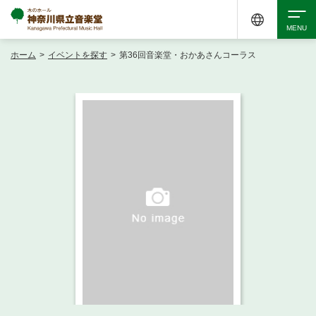
ホーム
>
イベントを探す
>
第36回音楽堂・おかあさんコーラス
検索
アクセシビリティ
チケット購入
交通案内
イベントを探す
・ イベント一覧
ご来場案内
・ イベントカレンダー
・ 館内サービス・アクセシビリティ
施設を借りる