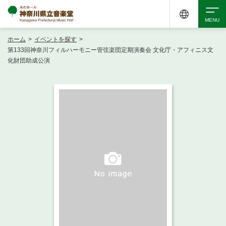
ホーム
>
イベントを探す
>
検索
第133回神奈川フィルハーモニー管弦楽団定期演奏会 文化庁・アフィニス文
化財団助成公演
アクセシビリティ
チケット購入
交通案内
イベントを探す
・ イベント一覧
ご来場案内
・ イベントカレンダー
・ 館内サービス・アクセシビリティ
施設を借りる