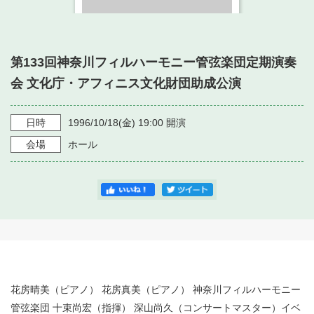
・ フロアマップ
・ 施設を借りる
音楽堂について
・ 交通案内
・ 空き状況
第133回神奈川フィルハーモニー管弦楽団定期演奏
・ よくある質問
・ 音楽堂のご案内
神奈川県立音楽堂
会 文化庁・アフィニス文化財団助成公演
・ 抽選対象日
SNS
・ フロアマップ
・ 利用料金
日時
1996/10/18
(金)
19:00
開演
・ 芸術参与
会場
ホール
・ 建築見学ツアー
花房晴美（ピアノ） 花房真美（ピアノ） 神奈川フィルハーモニー
管弦楽団 十束尚宏（指揮） 深山尚久（コンサートマスター）イベ