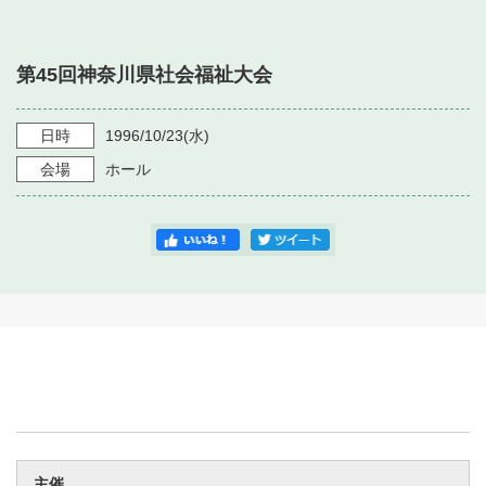
・ フロアマップ
・ 施設を借りる
音楽堂について
・ 交通案内
第45回神奈川県社会福祉大会
・ 空き状況
・ よくある質問
・ 音楽堂のご案内
神奈川県立音楽堂
・ 抽選対象日
日時
1996/10/23
(水)
SNS
・ フロアマップ
会場
ホール
・ 利用料金
・ 芸術参与
・ 建築見学ツアー
主催