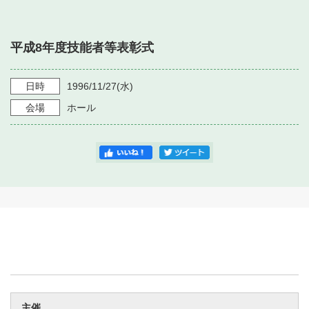
・ フロアマップ
・ 施設を借りる
音楽堂について
・ 交通案内
平成8年度技能者等表彰式
・ 空き状況
・ よくある質問
・ 音楽堂のご案内
神奈川県立音楽堂
・ 抽選対象日
日時
1996/11/27
(水)
SNS
・ フロアマップ
会場
ホール
・ 利用料金
・ 芸術参与
・ 建築見学ツアー
主催