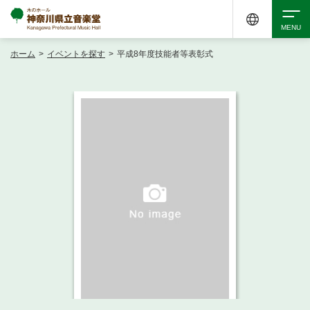
ホーム
>
イベントを探す
>
平成8年度技能者等表彰式
検索
アクセシビリティ
チケット購入
交通案内
イベントを探す
・ イベント一覧
ご来場案内
・ イベントカレンダー
・ 館内サービス・アクセシビリティ
施設を借りる