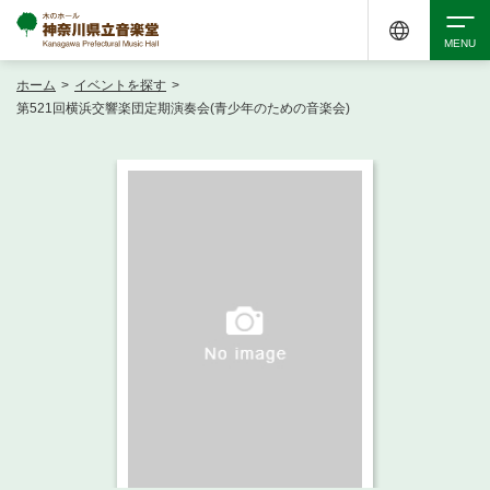
ホーム
>
イベントを探す
>
検索
第521回横浜交響楽団定期演奏会(青少年のための音楽会)
アクセシビリティ
チケット購入
交通案内
イベントを探す
・ イベント一覧
ご来場案内
・ イベントカレンダー
・ 館内サービス・アクセシビリティ
施設を借りる