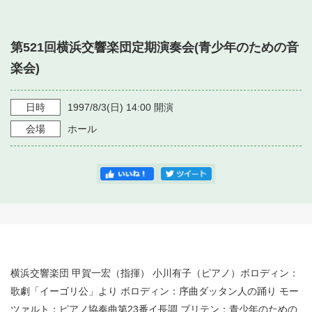
・ フロアマップ
・ 施設を借りる
音楽堂について
・ 交通案内
第521回横浜交響楽団定期演奏会(青少年のための音
・ 空き状況
・ よくある質問
楽会)
・ 音楽堂のご案内
神奈川県立音楽堂
・ 抽選対象日
SNS
・ フロアマップ
日時
1997/8/3
(日)
14:00
開演
・ 利用料金
会場
ホール
・ 芸術参与
・ 建築見学ツアー
横浜交響楽団 甲賀一宏（指揮） 小川有子（ピアノ）ボロディン：
歌劇「イーゴリ公」より ボロディン：序曲ダッタン人の踊り モー
ツァルト：ピアノ協奏曲第23番イ長調 ブリテン：青少年のための