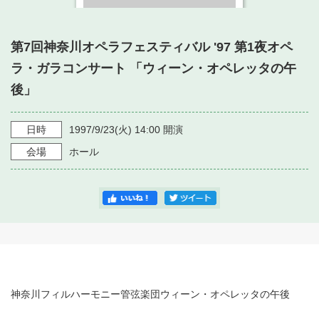
・ フロアマップ
・ 施設を借りる
音楽堂について
・ 交通案内
第7回神奈川オペラフェスティバル '97 第1夜オペ
・ 空き状況
・ よくある質問
ラ・ガラコンサート 「ウィーン・オペレッタの午
・ 音楽堂のご案内
神奈川県立音楽堂
・ 抽選対象日
後」
SNS
・ フロアマップ
・ 利用料金
日時
1997/9/23
(火)
14:00
開演
・ 芸術参与
会場
ホール
・ 建築見学ツアー
神奈川フィルハーモニー管弦楽団ウィーン・オペレッタの午後