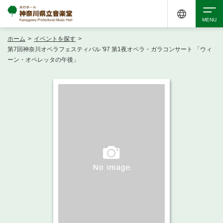
ホーム
>
イベントを探す
>
検索
第7回神奈川オペラフェスティバル '97 第1夜オペラ・ガラコンサート 「ウィ
ーン・オペレッタの午後」
アクセシビリティ
チケット購入
交通案内
イベントを探す
・ イベント一覧
ご来場案内
・ イベントカレンダー
・ 館内サービス・アクセシビリティ
施設を借りる