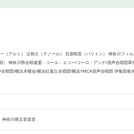
一（アルト） 辻裕久（テノール） 宮原昭吾（バリトン） 神奈川フィル
唱） 神奈川県合唱連盟：コール・エコー/コーロ・アンナ/混声合唱団翠
声合唱団/横浜木曜会/横浜紅葉丘合唱団/横浜YMCA混声合唱団 伊集院
神奈川県立音楽堂