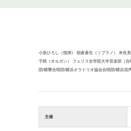
小泉ひろし（指揮） 朝倉蒼生（ソプラノ） 米良美
千晴（オルガン） フェリス女学院大学音楽部（合
団/横響合唱団/横浜オラトリオ協会合唱団/横浜混
主催