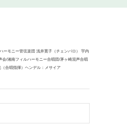
ハーモニー管弦楽団 浅井寛子（チェンバロ） 宇内
声会/湘南フィルハーモニー合唱団/茅ヶ崎混声合唱
俊光（合唱指揮）ヘンデル：メサイア