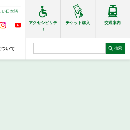
しい日本語
交通案内
アクセシビリテ
チケット購入
ィ
検索
について