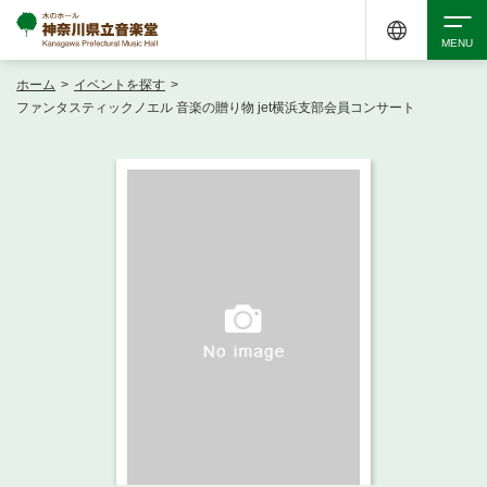
ホーム
>
イベントを探す
>
検索
ファンタスティックノエル 音楽の贈り物 jet横浜支部会員コンサート
アクセシビリティ
チケット購入
交通案内
イベントを探す
・ イベント一覧
ご来場案内
・ イベントカレンダー
・ 館内サービス・アクセシビリティ
施設を借りる