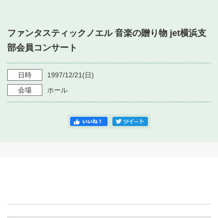
・ フロアマップ
・ 施設を借りる
音楽堂について
・ 交通案内
ファンタスティックノエル 音楽の贈り物 jet横浜支
・ 空き状況
・ よくある質問
部会員コンサート
・ 音楽堂のご案内
神奈川県立音楽堂
・ 抽選対象日
SNS
・ フロアマップ
日時
1997/12/21
(日)
・ 利用料金
会場
ホール
・ 芸術参与
・ 建築見学ツアー