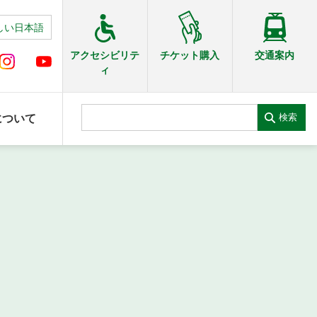
しい日本語
交通案内
アクセシビリテ
チケット購入
ィ
検索
について