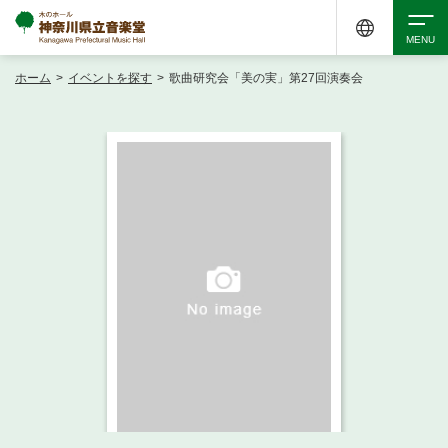
ホーム
>
イベントを探す
>
歌曲研究会「美の実」第27回演奏会
検索
アクセシビリティ
チケット購入
交通案内
イベントを探す
・ イベント一覧
ご来場案内
・ イベントカレンダー
・ 館内サービス・アクセシビリティ
施設を借りる