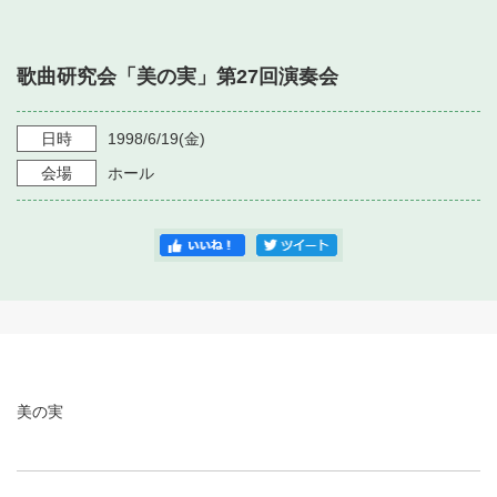
・ フロアマップ
・ 施設を借りる
音楽堂について
・ 交通案内
歌曲研究会「美の実」第27回演奏会
・ 空き状況
・ よくある質問
・ 音楽堂のご案内
神奈川県立音楽堂
・ 抽選対象日
日時
1998/6/19
(金)
SNS
・ フロアマップ
会場
ホール
・ 利用料金
・ 芸術参与
・ 建築見学ツアー
美の実