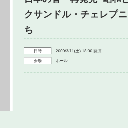
クサンドル・チェレプニ
ち
日時
2000/3/11
(土)
18:00
開演
会場
ホール