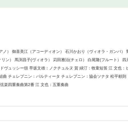
アノ） 御喜美江（アコーディオン） 石川かおり（ヴィオラ・ガンバ） 
オリン） 馬渕昌子(ヴィオラ） 苅田雅治(チェロ） 白尾隆(フルート）
ドヴュッシー頌 早坂文雄：ノクチュルヌ 賀 緑汀：牧童短笛 江 文也
組曲 チェレプニン：パルティータ チェレプニン：協会ソナタ 松平頼則
弦楽四重奏曲第2番 江 文也：五重奏曲