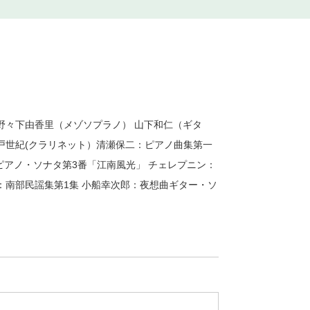
野々下由香里（メゾソプラノ） 山下和仁（ギタ
 四戸世紀(クラリネット）清瀬保二：ピアノ曲集第一
：ピアノ・ソナタ第3番「江南風光」 チェレプニン：
：南部民謡集第1集 小船幸次郎：夜想曲ギター・ソ