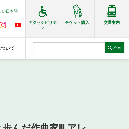
しい日本語
交通案内
アクセシビリテ
チケット購入
ィ
検索
について
歩んだ作曲家Ⅲ アレ