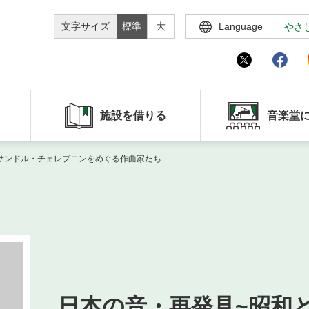
文字サイズ
標準
大
Language
やさ
施設を借りる
音楽堂
クサンドル・チェレプニンをめぐる作曲家たち
日本の音・再発見~昭和と