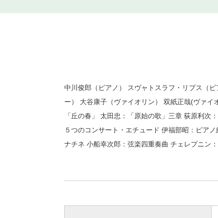
中川俊郎（ピアノ） スヴャトスラフ・リプス（ピ
ー） 大谷康子（ヴァイオリン） 双紙正哉(ヴァイ
「丘の春」 太田忠：「原始の歌」三章 荻原利次：
５つのコンサート・エチュード 伊福部昭：ピアノ
ナチネ 小船幸次郎：弦楽四重奏曲 チェレプニン：