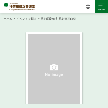
ホーム
>
イベントを探す
>
第34回神奈川県名流三曲祭
検索
アクセシビリティ
チケット購入
交通案内
イベントを探す
・ イベント一覧
ご来場案内
・ イベントカレンダー
・ 館内サービス・アクセシビリティ
施設を借りる