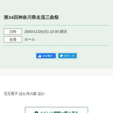
・ フロアマップ
・ 施設を借りる
音楽堂について
・ 交通案内
第34回神奈川県名流三曲祭
・ 空き状況
・ よくある質問
・ 音楽堂のご案内
神奈川県立音楽堂
・ 抽選対象日
日時
2000/11/26
(日)
10:00
開演
SNS
・ フロアマップ
会場
ホール
・ 利用料金
・ 芸術参与
・ 建築見学ツアー
児玉寛子 ほか月の宴 ほか