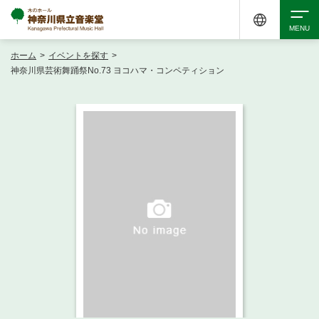
ホーム
>
イベントを探す
>
検索
神奈川県芸術舞踊祭No.73 ヨコハマ・コンペティション
アクセシビリティ
チケット購入
交通案内
イベントを探す
・ イベント一覧
ご来場案内
・ イベントカレンダー
・ 館内サービス・アクセシビリティ
施設を借りる