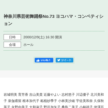
・ フロアマップ
・ 施設を借りる
音楽堂について
・ 交通案内
神奈川県芸術舞踊祭No.73 ヨコハマ・コンペティシ
・ 空き状況
・ よくある質問
ョン
・ 音楽堂のご案内
神奈川県立音楽堂
・ 抽選対象日
SNS
・ フロアマップ
日時
2000/12/9
(土)
16:30
開演
・ 利用料金
会場
ホール
・ 芸術参与
・ 建築見学ツアー
岩城明美 育芳香 吉山美貴 近藤やよい 志村悠子 川辺優子 北川美和
子 泉伽甫留 根本加代子 柘植紗季子 小林美沙緒 宇佐美和奈 久保秋
英子 永野由美子 大和淑子 野呂加矢子 桑島二美子 小林祥子 伊澤百