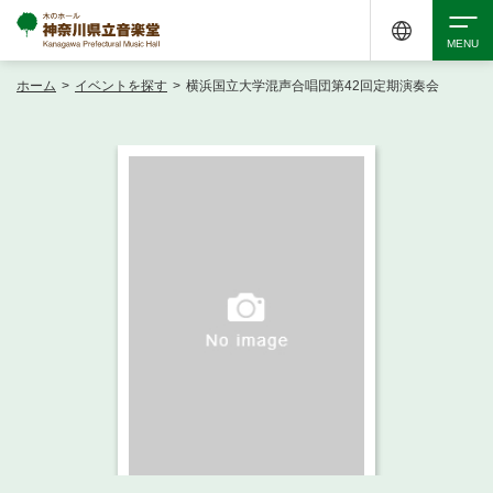
ホーム
>
イベントを探す
>
横浜国立大学混声合唱団第42回定期演奏会
検索
アクセシビリティ
チケット購入
交通案内
イベントを探す
・ イベント一覧
ご来場案内
・ イベントカレンダー
・ 館内サービス・アクセシビリティ
施設を借りる