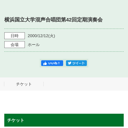
・ フロアマップ
・ 施設を借りる
音楽堂について
・ 交通案内
横浜国立大学混声合唱団第42回定期演奏会
・ 空き状況
・ よくある質問
・ 音楽堂のご案内
神奈川県立音楽堂
・ 抽選対象日
日時
2000/12/12
(火)
SNS
・ フロアマップ
会場
ホール
・ 利用料金
・ 芸術参与
・ 建築見学ツアー
チケット
チケット