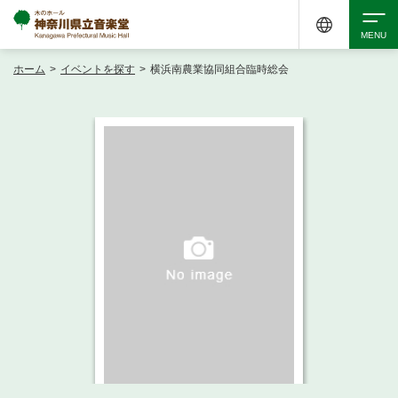
ホーム
>
イベントを探す
>
横浜南農業協同組合臨時総会
検索
アクセシビリティ
チケット購入
交通案内
イベントを探す
・ イベント一覧
ご来場案内
・ イベントカレンダー
・ 館内サービス・アクセシビリティ
施設を借りる