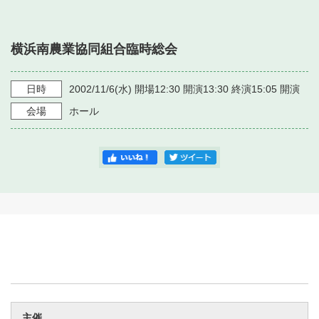
・ フロアマップ
・ 施設を借りる
音楽堂について
・ 交通案内
横浜南農業協同組合臨時総会
・ 空き状況
・ よくある質問
・ 音楽堂のご案内
神奈川県立音楽堂
・ 抽選対象日
日時
2002/11/6
(水)
開場12:30 開演13:30 終演15:05
開演
SNS
・ フロアマップ
会場
ホール
・ 利用料金
・ 芸術参与
・ 建築見学ツアー
主催