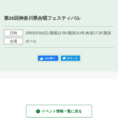
・ フロアマップ
・ 施設を借りる
音楽堂について
・ 交通案内
第26回神奈川県合唱フェスティバル
・ 空き状況
・ よくある質問
・ 音楽堂のご案内
神奈川県立音楽堂
・ 抽選対象日
日時
2003/2/16
(日)
開場12:30 開演13:05 終演17:20
開演
SNS
・ フロアマップ
会場
ホール
・ 利用料金
・ 芸術参与
・ 建築見学ツアー
イベント情報一覧に戻る