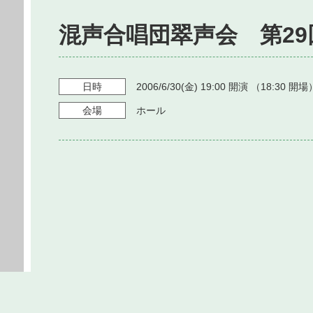
混声合唱団翠声会 第2
日時
2006/6/30
(金)
19:00
開演 （
18:30
開場
会場
ホール