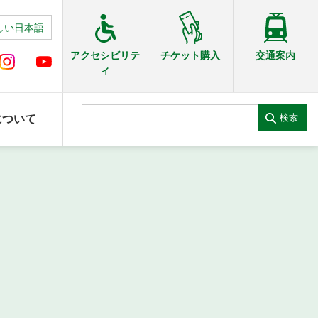
しい日本語
交通案内
アクセシビリテ
チケット購入
ィ
検索
について