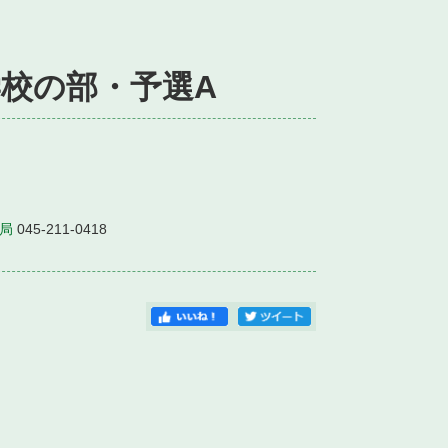
学校の部・予選A
局
045-211-0418