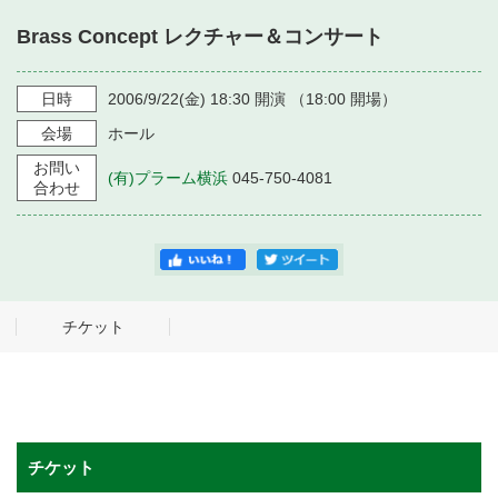
・ フロアマップ
Brass Concept レクチャー＆コンサート
・ 施設を借りる
音楽堂について
・ 交通案内
・ 空き状況
日時
2006/9/22
(金)
18:30
開演 （
18:00
開場）
・ よくある質問
・ 音楽堂のご案内
神奈川県立音楽堂
会場
ホール
・ 抽選対象日
SNS
お問い
・ フロアマップ
(有)プラーム横浜
045-750-4081
・ 利用料金
合わせ
・ 芸術参与
・ 建築見学ツアー
チケット
チケット