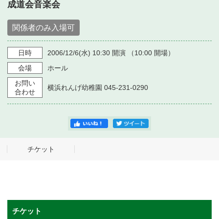
・ フロアマップ
成道会音楽会
・ 施設を借りる
音楽堂について
・ 交通案内
関係者のみ入場可
・ 空き状況
・ よくある質問
・ 音楽堂のご案内
日時
2006/12/6
(水)
10:30
開演 （
10:00
開場）
神奈川県立音楽堂
・ 抽選対象日
SNS
会場
ホール
・ フロアマップ
・ 利用料金
お問い
横浜れんげ幼稚園 045-231-0290
合わせ
・ 芸術参与
・ 建築見学ツアー
チケット
チケット