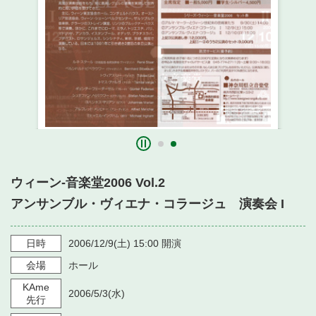
・ フロアマップ
・ 施設を借りる
音楽堂について
・ 交通案内
・ 空き状況
・ よくある質問
・ 音楽堂のご案内
神奈川県立音楽堂
・ 抽選対象日
SNS
・ フロアマップ
・ 利用料金
・ 芸術参与
・ 建築見学ツアー
ウィーン-音楽堂2006 Vol.2
アンサンブル・ヴィエナ・コラージュ 演奏会 I
日時
2006/12/9
(土)
15:00
開演
会場
ホール
KAme
2006/5/3
(水)
先行