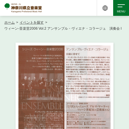
ホーム
>
イベントを探す
>
検索
ウィーン-音楽堂2006 Vol.2 アンサンブル・ヴィエナ・コラージュ 演奏会 I
アクセシビリティ
チケット購入
交通案内
イベントを探す
・ イベント一覧
ご来場案内
・ イベントカレンダー
・ 館内サービス・アクセシビリティ
施設を借りる