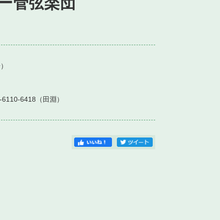
ー管弦楽団
）
-6110-6418（田淵）