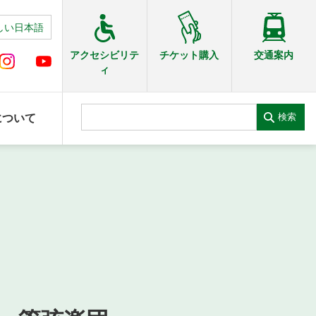
しい日本語
交通案内
アクセシビリテ
チケット購入
ィ
検索
について