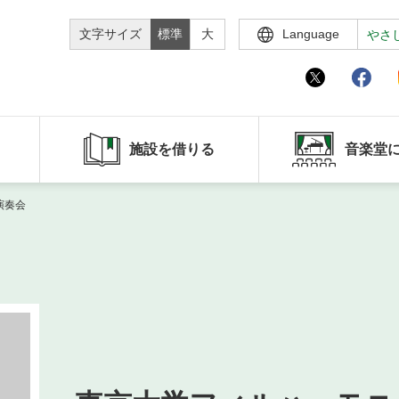
文字サイズ
標準
大
Language
やさ
施設を借りる
音楽堂
演奏会