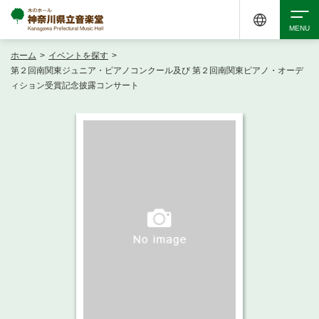
ホーム
>
イベントを探す
>
検索
第２回南関東ジュニア・ピアノコンクール及び 第２回南関東ピアノ・オーデ
ィション受賞記念披露コンサート
アクセシビリティ
チケット購入
交通案内
イベントを探す
・ イベント一覧
ご来場案内
・ イベントカレンダー
・ 館内サービス・アクセシビリティ
施設を借りる