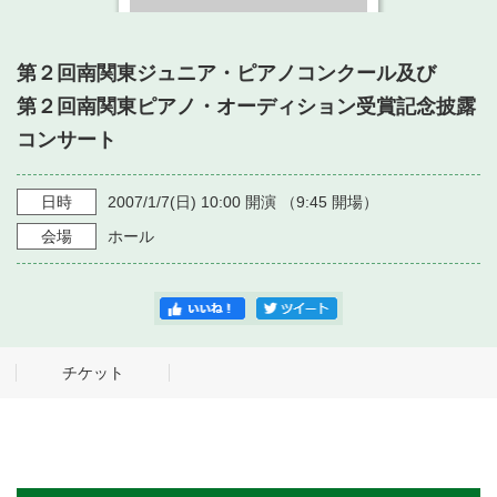
・ フロアマップ
・ 施設を借りる
音楽堂について
・ 交通案内
第２回南関東ジュニア・ピアノコンクール及び
・ 空き状況
・ よくある質問
第２回南関東ピアノ・オーディション受賞記念披露
・ 音楽堂のご案内
神奈川県立音楽堂
・ 抽選対象日
コンサート
SNS
・ フロアマップ
・ 利用料金
日時
2007/1/7
(日)
10:00
開演 （
9:45
開場）
・ 芸術参与
会場
ホール
・ 建築見学ツアー
チケット