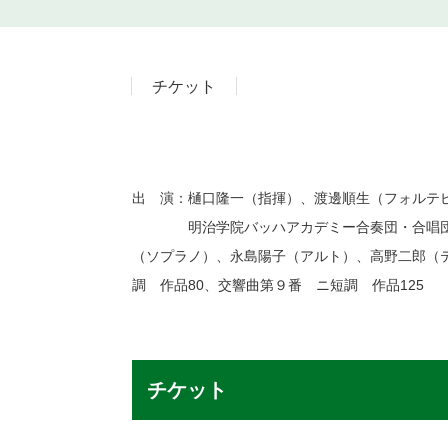
チケット
出 演：樋口隆一（指揮）、渡邊順生（フ
明治学院バッハアカデミー合奏団・合唱団 演
（ソプラノ）、永島陽子（アルト）、高野二郎
調 作品80、交響曲第９番 ニ短調 作品125
チケット