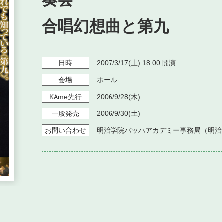
合唱幻想曲と第九
日時
2007/3/17
(土)
18:00
開演
会場
ホール
KAme
先行
2006/9/28
(木)
一般発売
2006/9/30
(土)
お問い
合わせ
明治学院バッハアカデミー事務局（明治学院法