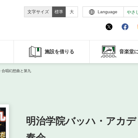
文字サイズ
標準
大
Language
やさ
施設を借りる
音楽堂
 合唱幻想曲と第九
明治学院バッハ・アカデ
奏会