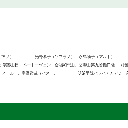
ォルテピアノ） 光野孝子（ソプラノ）、永島陽子（アルト）
奏曲目：ベートーヴェン 合唱幻想曲、交響曲第九番樋口隆一（指揮
（テノール）、宇野徹哉（バス）、 明治学院バッハアカデミー合