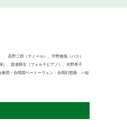
 高野二郎（テノール）、宇野徹哉（バス）
）、渡邊順生（フォルテピアノ）、光野孝子
奏団・合唱団ベートーヴェン：合唱幻想曲 ハ短