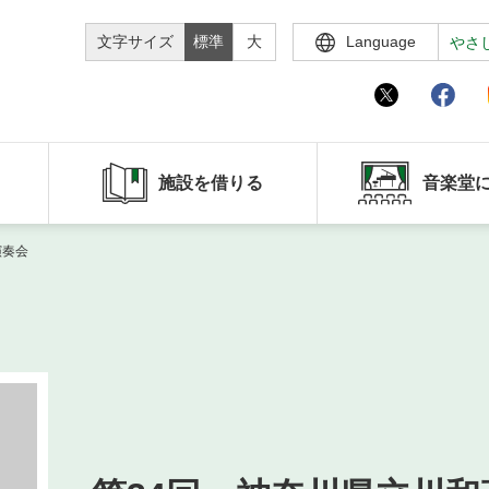
文字サイズ
標準
大
Language
やさ
施設を借りる
音楽堂
演奏会