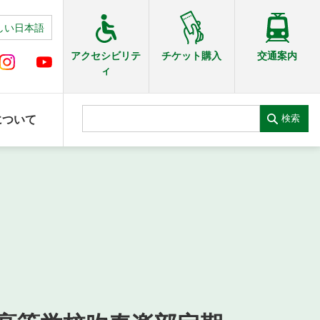
しい日本語
交通案内
アクセシビリテ
チケット購入
ィ
検索
について