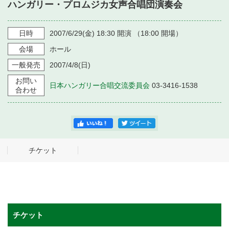
・ フロアマップ
ハンガリー・プロムジカ女声合唱団演奏会
・ 施設を借りる
音楽堂について
・ 交通案内
日時
2007/6/29
(金)
18:30
開演 （
18:00
開場）
・ 空き状況
・ よくある質問
会場
ホール
・ 音楽堂のご案内
神奈川県立音楽堂
・ 抽選対象日
一般発売
2007/4/8
(日)
SNS
・ フロアマップ
お問い
・ 利用料金
日本ハンガリー合唱交流委員会
03-3416-1538
合わせ
・ 芸術参与
・ 建築見学ツアー
チケット
チケット