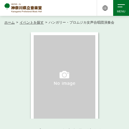
ホーム
>
イベントを探す
>
ハンガリー・プロムジカ女声合唱団演奏会
検索
アクセシビリティ
チケット購入
交通案内
イベントを探す
・ イベント一覧
ご来場案内
・ イベントカレンダー
・ 館内サービス・アクセシビリティ
施設を借りる