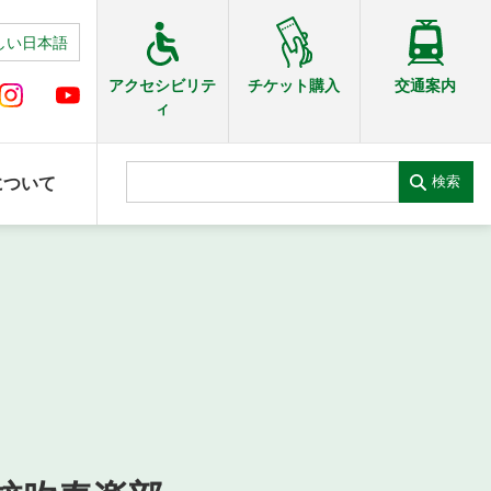
しい日本語
交通案内
アクセシビリテ
チケット購入
ィ
検索
について