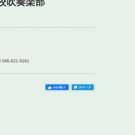
校吹奏楽部
）
-621-9161