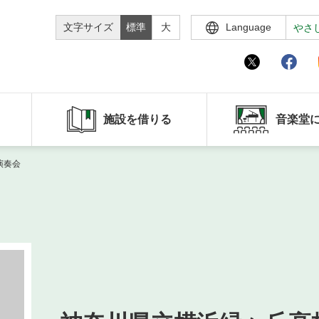
文字サイズ
標準
大
Language
やさ
施設を借りる
音楽堂
演奏会