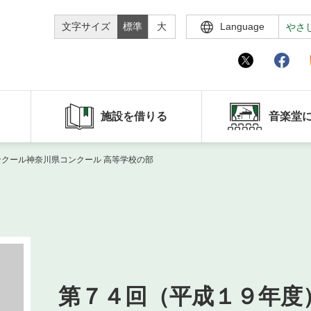
文字サイズ
標準
大
Language
やさ
施設を借りる
音楽堂
ンクール神奈川県コンクール 高等学校の部
第７４回（平成１９年度