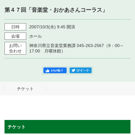
・ フロアマップ
第４７回「音楽堂・おかあさんコーラス」
・ 施設を借りる
音楽堂について
・ 交通案内
・ 空き状況
日時
2007/10/3
(水)
9:45
開演
・ よくある質問
・ 音楽堂のご案内
神奈川県立音楽堂
会場
ホール
・ 抽選対象日
SNS
お問い
神奈川県立音楽堂業務課 045-263-2567（9：00～
・ フロアマップ
・ 利用料金
合わせ
17:00 月曜休館）
・ 芸術参与
・ 建築見学ツアー
チケット
チケット