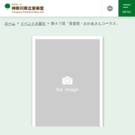
ホーム
>
イベントを探す
>
第４７回「音楽堂・おかあさんコーラス」
検索
アクセシビリティ
チケット購入
交通案内
イベントを探す
・ イベント一覧
ご来場案内
・ イベントカレンダー
・ 館内サービス・アクセシビリティ
施設を借りる