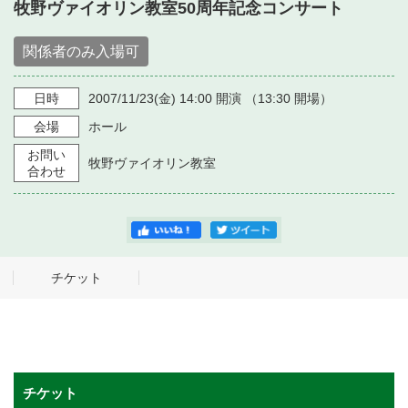
・ フロアマップ
牧野ヴァイオリン教室50周年記念コンサート
・ 施設を借りる
音楽堂について
・ 交通案内
関係者のみ入場可
・ 空き状況
・ よくある質問
・ 音楽堂のご案内
日時
2007/11/23
(金)
14:00
開演 （
13:30
開場）
神奈川県立音楽堂
・ 抽選対象日
SNS
会場
ホール
・ フロアマップ
・ 利用料金
お問い
牧野ヴァイオリン教室
合わせ
・ 芸術参与
・ 建築見学ツアー
チケット
チケット