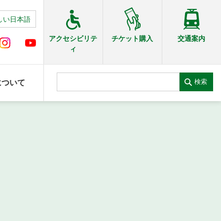
しい日本語
交通案内
アクセシビリテ
チケット購入
ィ
検索
について