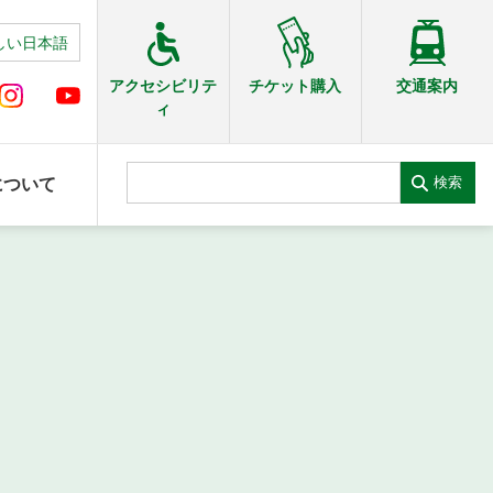
しい日本語
交通案内
アクセシビリテ
チケット購入
ィ
検索
について