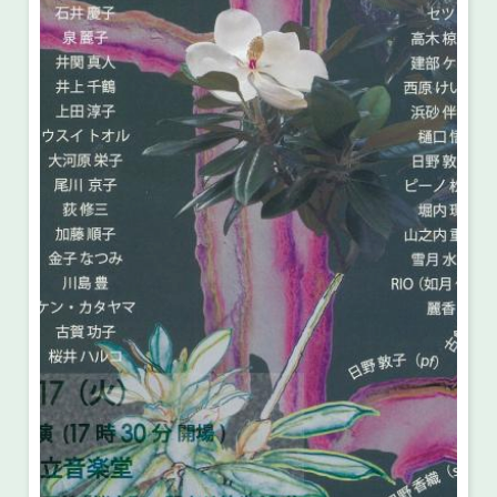
・ フロアマップ
・ 施設を借りる
音楽堂について
・ 交通案内
・ 空き状況
・ よくある質問
・ 音楽堂のご案内
神奈川県立音楽堂
・ 抽選対象日
SNS
・ フロアマップ
・ 利用料金
・ 芸術参与
・ 建築見学ツアー