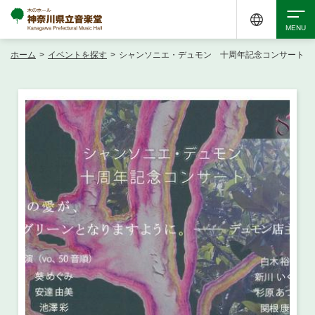
ホーム
>
イベントを探す
>
シャンソニエ・デュモン 十周年記念コンサート
検索
アクセシビリティ
チケット購入
交通案内
イベントを探す
・ イベント一覧
ご来場案内
・ イベントカレンダー
・ 館内サービス・アクセシビリティ
施設を借りる