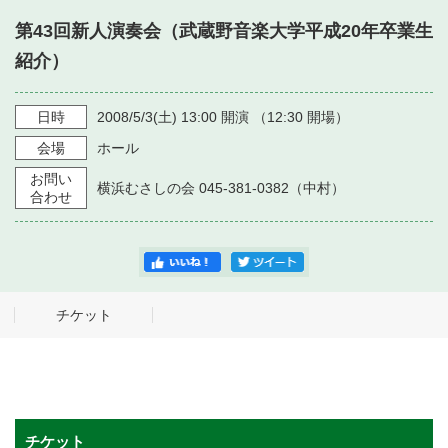
・ フロアマップ
第43回新人演奏会（武蔵野音楽大学平成20年卒業生
・ 施設を借りる
音楽堂について
・ 交通案内
紹介）
・ 空き状況
・ よくある質問
・ 音楽堂のご案内
神奈川県立音楽堂
日時
2008/5/3
(土)
13:00
開演 （
12:30
開場）
・ 抽選対象日
SNS
会場
ホール
・ フロアマップ
・ 利用料金
お問い
横浜むさしの会 045-381-0382（中村）
・ 芸術参与
合わせ
・ 建築見学ツアー
チケット
チケット