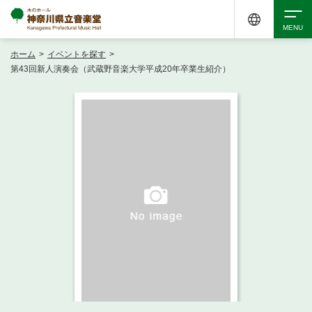
ホーム
>
イベントを探す
>
検索
第43回新人演奏会（武蔵野音楽大学平成20年卒業生紹介）
アクセシビリティ
チケット購入
交通案内
イベントを探す
・ イベント一覧
ご来場案内
・ イベントカレンダー
・ 館内サービス・アクセシビリティ
施設を借りる