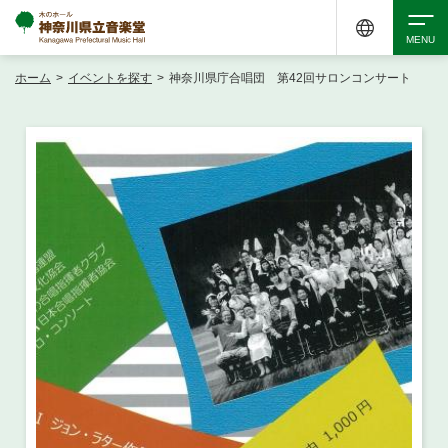
ホーム
>
イベントを探す
>
神奈川県庁合唱団 第42回サロンコンサート
検索
アクセシビリティ
チケット購入
交通案内
イベントを探す
・ イベント一覧
ご来場案内
・ イベントカレンダー
・ 館内サービス・アクセシビリティ
施設を借りる