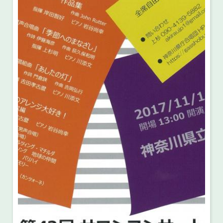
・ フロアマップ
・ 施設を借りる
音楽堂について
・ 交通案内
・ 空き状況
・ よくある質問
・ 音楽堂のご案内
神奈川県立音楽堂
・ 抽選対象日
SNS
・ フロアマップ
・ 利用料金
・ 芸術参与
・ 建築見学ツアー