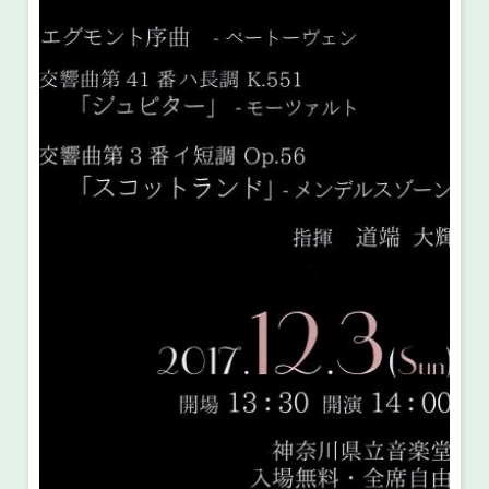
・ フロアマップ
・ 施設を借りる
音楽堂について
・ 交通案内
・ 空き状況
・ よくある質問
・ 音楽堂のご案内
神奈川県立音楽堂
・ 抽選対象日
SNS
・ フロアマップ
・ 利用料金
・ 芸術参与
・ 建築見学ツアー