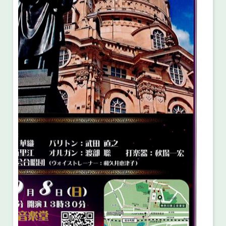
・ フロアマップ
・ 施設を借りる
音楽堂について
・ 交通案内
・ 空き状況
・ よくある質問
・ 音楽堂のご案内
神奈川県立音楽堂
・ 抽選対象日
SNS
・ フロアマップ
・ 利用料金
・ 芸術参与
・ 建築見学ツアー