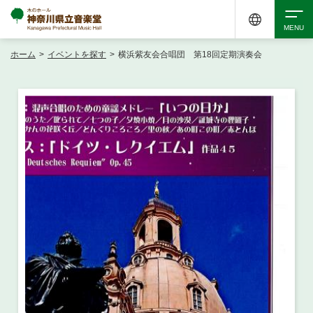
ホーム
>
イベントを探す
>
横浜紫友会合唱団 第18回定期演奏会
検索
アクセシビリティ
チケット購入
交通案内
イベントを探す
・ イベント一覧
ご来場案内
・ イベントカレンダー
・ 館内サービス・アクセシビリティ
施設を借りる