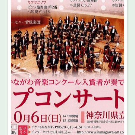
・ フロアマップ
・ 施設を借りる
音楽堂について
・ 交通案内
・ 空き状況
・ よくある質問
・ 音楽堂のご案内
神奈川県立音楽堂
・ 抽選対象日
SNS
・ フロアマップ
・ 利用料金
・ 芸術参与
・ 建築見学ツアー