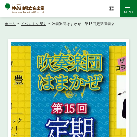
ホーム
>
イベントを探す
>
吹奏楽団はまかぜ 第15回定期演奏会
検索
アクセシビリティ
チケット購入
交通案内
イベントを探す
・ イベント一覧
ご来場案内
・ イベントカレンダー
・ 館内サービス・アクセシビリティ
施設を借りる