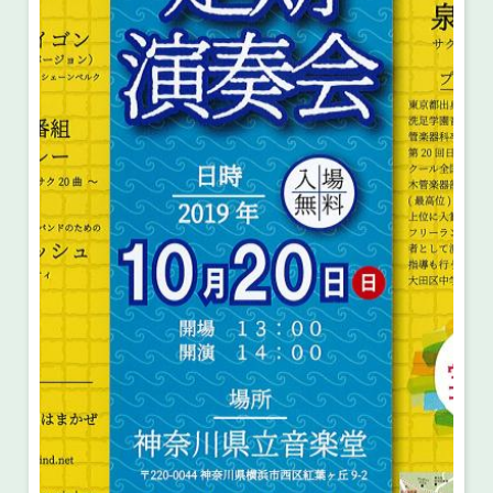
・ フロアマップ
・ 施設を借りる
音楽堂について
・ 交通案内
・ 空き状況
・ よくある質問
・ 音楽堂のご案内
神奈川県立音楽堂
・ 抽選対象日
SNS
・ フロアマップ
・ 利用料金
・ 芸術参与
・ 建築見学ツアー